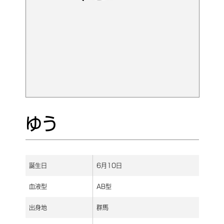
ゆう
誕生日
6月10日
血液型
AB型
出身地
群馬