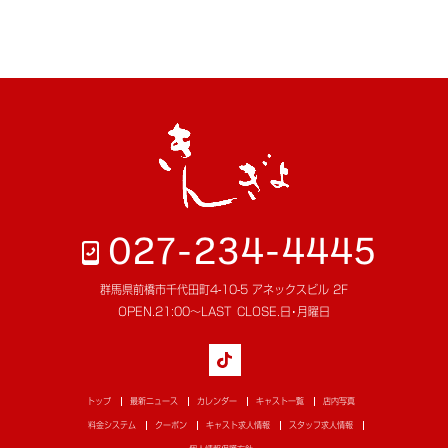
027-234-4445
群馬県前橋市千代田町4-10-5 アネックスビル 2F
OPEN.
21:00～LAST
CLOSE.
日･月曜日
トップ
最新ニュース
カレンダー
キャスト一覧
店内写真
料金システム
クーポン
キャスト求人情報
スタッフ求人情報