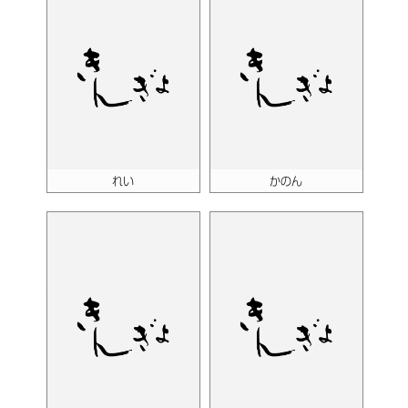
れい
かのん