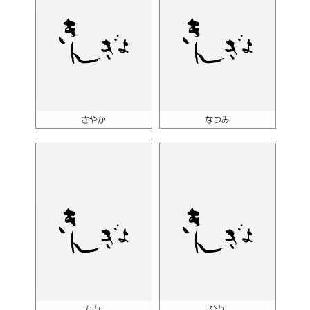
さやか
なつみ
なな
ひな