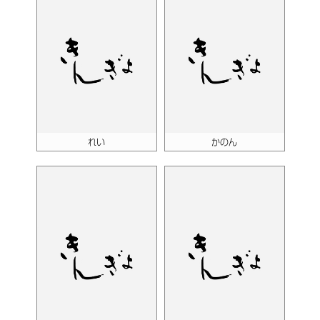
れい
かのん