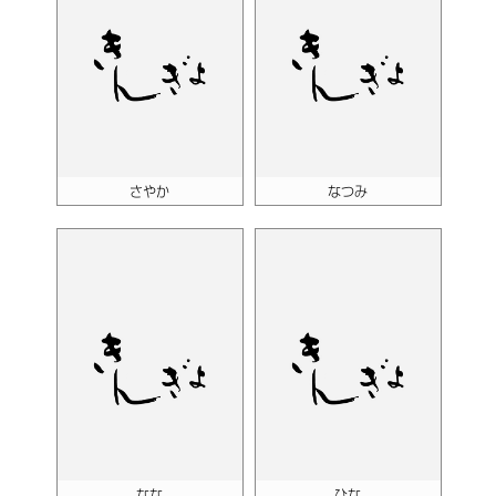
さやか
なつみ
なな
ひな